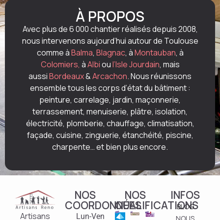
À PROPOS
Avec plus de 6 000 chantier réalisés depuis 2008,
nous intervenons aujourd’hui autour de Toulouse
comme à
Balma
,
Blagnac
, à
Montauban
, à
Colomiers,
à
Albi
ou
l’Isle Jourdain
, mais
aussi
Bordeaux
&
Arcachon
. Nous réunissons
ensemble tous les corps d’état du bâtiment :
peinture, carrelage, jardin, maçonnerie,
terrassement, menuiserie, plâtre, isolation,
électricité, plomberie, chauffage, climatisation,
façade, cuisine, zinguerie, étanchéité, piscine,
charpente… et bien plus encore.
NOS
NOS
INFOS
COORDONNÉES
QUALIFICATIONS
BLOG
Artisans
Lun-Ven
NOUS