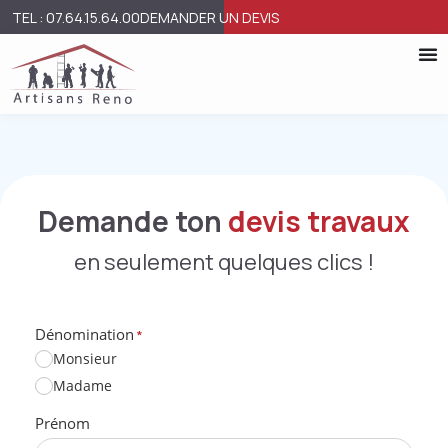
TEL : 07.64.15.64.00
DEMANDER UN DEVIS
Demande ton
devis travaux
en seulement quelques clics !
Dénomination
*
Monsieur
Madame
Prénom