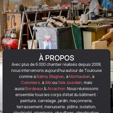
À PROPOS
Avec plus de 6 000 chantier réalisés depuis 2008,
nous intervenons aujourd’hui autour de Toulouse
comme à
Balma
,
Blagnac
, à
Montauban
, à
Colomiers,
à
Albi
ou
l’Isle Jourdain
, mais
aussi
Bordeaux
&
Arcachon
. Nous réunissons
ensemble tous les corps d’état du bâtiment :
peinture, carrelage, jardin, maçonnerie,
terrassement, menuiserie, plâtre, isolation,
électricité, plomberie, chauffage, climatisation,