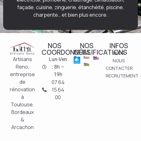
façade, cuisine, zinguerie, étanchéité, piscine,
charpente… et bien plus encore.
NOS
NOS
INFOS
COORDONNÉES
QUALIFICATIONS
BLOG
Artisans
Lun-Ven
NOUS
Reno,
: 8h –
CONTACTER
entreprise
19h
RECRUTEMENT
de
07 64
rénovation
15 64
à
00
Toulouse,
Bordeaux
&
Arcachon