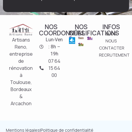
NOS
NOS
INFOS
COORDONNÉES
QUALIFICATIONS
BLOG
Artisans
Lun-Ven
NOUS
Reno,
: 8h –
CONTACTER
entreprise
19h
RECRUTEMENT
de
07 64
rénovation
15 64
à
00
Toulouse,
Bordeaux
&
Arcachon
Mentions légales
|
Politique de confidentialité