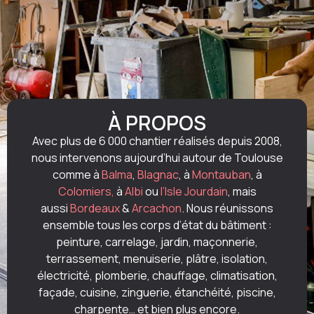
À PROPOS
Avec plus de 6 000 chantier réalisés depuis 2008,
nous intervenons aujourd’hui autour de Toulouse
comme à
Balma
,
Blagnac
, à
Montauban
, à
Colomiers,
à
Albi
ou
l’Isle Jourdain
, mais
aussi
Bordeaux
&
Arcachon
. Nous réunissons
ensemble tous les corps d’état du bâtiment :
peinture, carrelage, jardin, maçonnerie,
terrassement, menuiserie, plâtre, isolation,
électricité, plomberie, chauffage, climatisation,
façade, cuisine, zinguerie, étanchéité, piscine,
charpente… et bien plus encore.