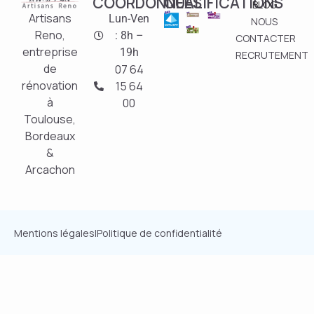
COORDONNÉES
QUALIFICATIONS
BLOG
Artisans
Lun-Ven
NOUS
Reno,
: 8h –
CONTACTER
entreprise
19h
RECRUTEMENT
de
07 64
rénovation
15 64
à
00
Toulouse,
Bordeaux
&
Arcachon
Mentions légales
|
Politique de confidentialité