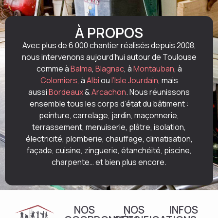
À PROPOS
Avec plus de 6 000 chantier réalisés depuis 2008,
nous intervenons aujourd’hui autour de Toulouse
comme à
Balma
,
Blagnac
, à
Montauban
, à
Colomiers,
à
Albi
ou
l’Isle Jourdain
, mais
aussi
Bordeaux
&
Arcachon
. Nous réunissons
ensemble tous les corps d’état du bâtiment :
peinture, carrelage, jardin, maçonnerie,
terrassement, menuiserie, plâtre, isolation,
électricité, plomberie, chauffage, climatisation,
façade, cuisine, zinguerie, étanchéité, piscine,
charpente… et bien plus encore.
NOS
NOS
INFOS