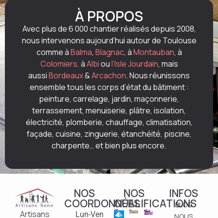
À PROPOS
Avec plus de 6 000 chantier réalisés depuis 2008,
nous intervenons aujourd’hui autour de Toulouse
comme à
Balma
,
Blagnac
, à
Montauban
, à
Colomiers,
à
Albi
ou
l’Isle Jourdain
, mais
aussi
Bordeaux
&
Arcachon
. Nous réunissons
ensemble tous les corps d’état du bâtiment :
peinture, carrelage, jardin, maçonnerie,
terrassement, menuiserie, plâtre, isolation,
électricité, plomberie, chauffage, climatisation,
façade, cuisine, zinguerie, étanchéité, piscine,
charpente… et bien plus encore.
NOS
NOS
INFOS
COORDONNÉES
QUALIFICATIONS
BLOG
Artisans
Lun-Ven
NOUS