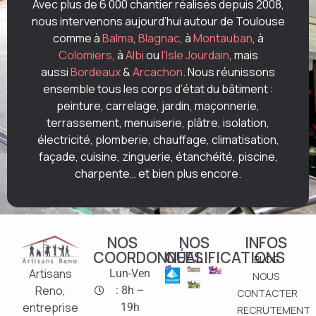
Avec plus de 6 000 chantier réalisés depuis 2008,
nous intervenons aujourd’hui autour de Toulouse
comme à
Balma
,
Blagnac
, à
Montauban
, à
Colomiers,
à
Albi
ou
l’Isle Jourdain
, mais
aussi
Bordeaux
&
Arcachon
. Nous réunissons
ensemble tous les corps d’état du bâtiment :
peinture, carrelage, jardin, maçonnerie,
terrassement, menuiserie, plâtre, isolation,
électricité, plomberie, chauffage, climatisation,
façade, cuisine, zinguerie, étanchéité, piscine,
charpente… et bien plus encore.
NOS
NOS
INFOS
COORDONNÉES
QUALIFICATIONS
BLOG
Artisans
Lun-Ven
NOUS
Reno,
: 8h –
CONTACTER
entreprise
19h
RECRUTEMENT