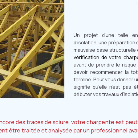
Un projet d’une telle e
d’isolation, une préparation
mauvaise base structurelle 
vérification de votre charp
avant de prendre le risque 
devoir recommencer la tot
terminé. Pour vous donner u
signifie qu’elle n’est pas 
débuter vos travaux d’isolati
ncore des traces de sciure, votre charpente est peut
ment être traitée et analysée par un professionnel 