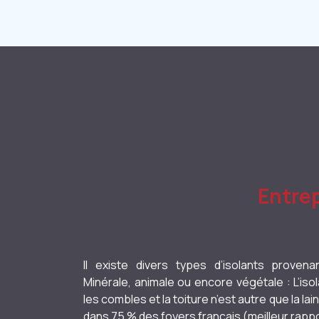
Entrep
Il existe divers types d’isolants provena
Minérale, animale ou encore végétale : L’isola
les combles et la toiture n’est autre que la la
dans 75 % des foyers français (meilleur rappor