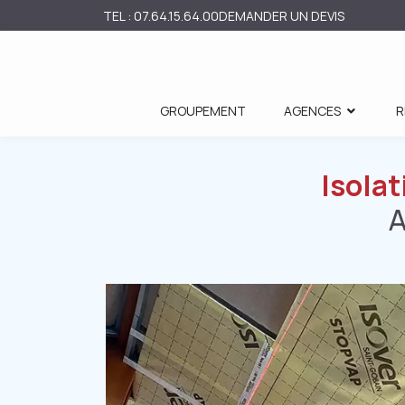
TEL : 07.64.15.64.00
DEMANDER UN DEVIS
GROUPEMENT
AGENCES
R
Isolat
A