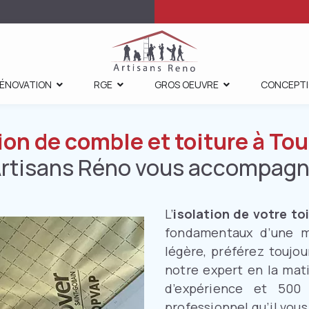
ÉNOVATION
RGE
GROS OEUVRE
CONCEPT
ion de comble et toiture à To
rtisans Réno vous accompag
L’
isolation de votre to
fondamentaux d’une m
légère, préférez toujo
notre expert en la mat
d’expérience et 500 
professionnel qu’il vous