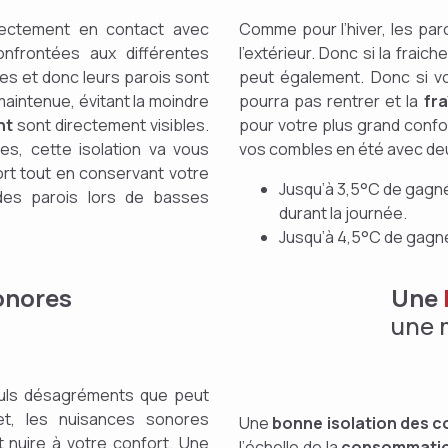
rectement en contact avec
Comme pour l’hiver, les par
onfrontées aux différentes
l’extérieur. Donc si la fraich
es et donc leurs parois sont
peut également. Donc si v
maintenue, évitant la moindre
pourra pas rentrer et la
fr
nt
sont directement visibles.
pour votre plus grand confo
es, cette isolation va vous
vos combles en été avec deu
ort tout en conservant votre
Jusqu’à 3,5°C de gagné
 des parois lors de basses
durant la journée.
Jusqu’à 4,5°C de gagn
onores
Une
une 
euls désagréments que peut
et, les nuisances sonores
Une
bonne isolation des 
 nuire à votre confort. Une
l’échelle de la
consommatio