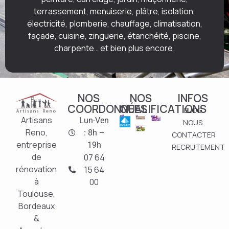
terrassement, menuiserie, plâtre, isolation,
électricité, plomberie, chauffage, climatisation,
façade, cuisine, zinguerie, étanchéité, piscine,
charpente… et bien plus encore.
NOS
NOS
INFOS
COORDONNÉES
QUALIFICATIONS
BLOG
Artisans
Lun-Ven
NOUS
Reno,
: 8h –
CONTACTER
entreprise
19h
RECRUTEMENT
de
07 64
rénovation
15 64
à
00
Toulouse,
Bordeaux
&