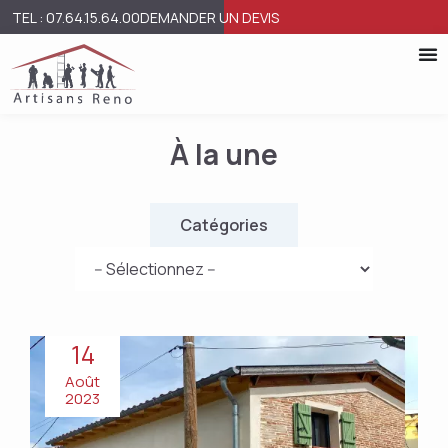
TEL : 07.64.15.64.00
DEMANDER UN DEVIS
À la une
Catégories
14
Août
2023