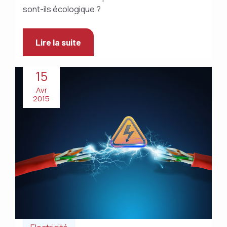
sont-ils écologique ?
Lire la suite
15
Avr
2015