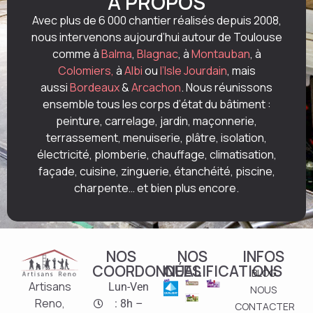
À PROPOS
Avec plus de 6 000 chantier réalisés depuis 2008,
nous intervenons aujourd’hui autour de Toulouse
comme à
Balma
,
Blagnac
, à
Montauban
, à
Colomiers,
à
Albi
ou
l’Isle Jourdain
, mais
aussi
Bordeaux
&
Arcachon
. Nous réunissons
ensemble tous les corps d’état du bâtiment :
peinture, carrelage, jardin, maçonnerie,
terrassement, menuiserie, plâtre, isolation,
électricité, plomberie, chauffage, climatisation,
façade, cuisine, zinguerie, étanchéité, piscine,
charpente… et bien plus encore.
NOS
NOS
INFOS
COORDONNÉES
QUALIFICATIONS
BLOG
Artisans
Lun-Ven
NOUS
Reno,
: 8h –
CONTACTER