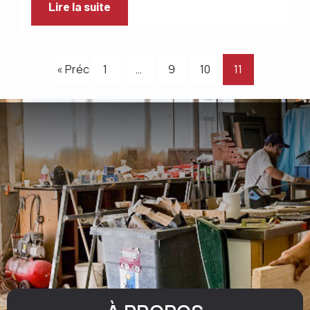
Lire la suite
« Précédent
1
…
9
10
11