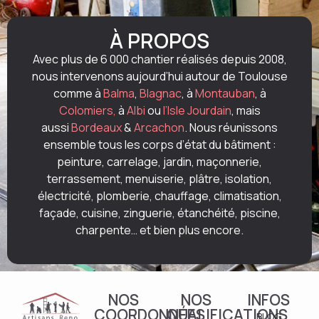
À PROPOS
Avec plus de 6 000 chantier réalisés depuis 2008,
nous intervenons aujourd’hui autour de Toulouse
comme à
Balma
,
Blagnac
, à
Montauban
, à
Colomiers,
à
Albi
ou
l’Isle Jourdain
, mais
aussi
Bordeaux
&
Arcachon
. Nous réunissons
ensemble tous les corps d’état du bâtiment :
peinture, carrelage, jardin, maçonnerie,
terrassement, menuiserie, plâtre, isolation,
électricité, plomberie, chauffage, climatisation,
façade, cuisine, zinguerie, étanchéité, piscine,
charpente… et bien plus encore.
NOS
NOS
INFOS
COORDONNÉES
QUALIFICATIONS
BLOG