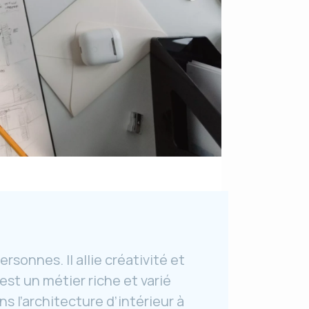
sonnes. Il allie créativité et
st un métier riche et varié
s l’architecture d’intérieur à