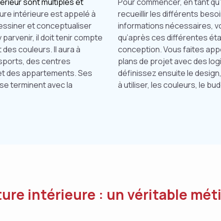
térieur sont multiples et
Pour commencer, en tant qu’a
ture intérieure est appelé à
recueillir les différents beso
essiner et conceptualiser
informations nécessaires, vou
parvenir, il doit tenir compte
qu’après ces différentes ét
des couleurs. Il aura à
conception. Vous faites appel
e sports, des centres
plans de projet avec des log
et des appartements. Ses
définissez ensuite le design,
se terminent avec la
à utiliser, les couleurs, le bu
ture intérieure : un véritable méti