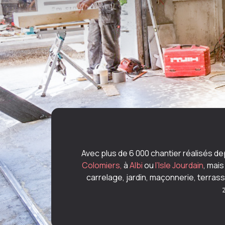
Avec plus de 6 000 chantier réalisés d
Colomiers,
à
Albi
ou
l’Isle Jourdain
, mais
carrelage, jardin, maçonnerie, terrasse