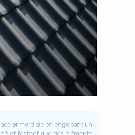
lace primordiale en englobant un
lité et l’esthétique des éléments