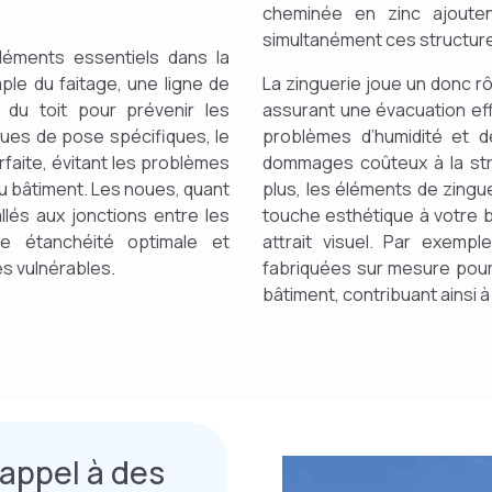
cheminée en zinc ajoute
simultanément ces structures 
léments essentiels dans la
ple du faitage, une ligne de
La zinguerie joue un donc rô
 du toit pour prévenir les
assurant une évacuation effi
niques de pose spécifiques, le
problèmes d’humidité et d
rfaite, évitant les problèmes
dommages coûteux à la str
 du bâtiment. Les noues, quant
plus, les éléments de zingue
llés aux jonctions entre les
touche esthétique à votre bâ
ne étanchéité optimale et
attrait visuel. Par exemp
s vulnérables.
fabriquées sur mesure pour 
bâtiment, contribuant ainsi 
 appel à des