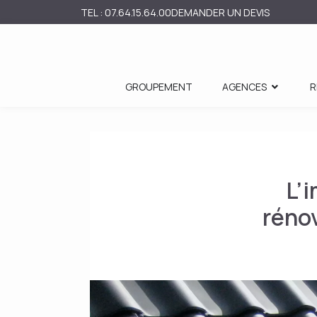
TEL : 07.64.15.64.00
DEMANDER UN DEVIS
GROUPEMENT
AGENCES
R
L’
réno