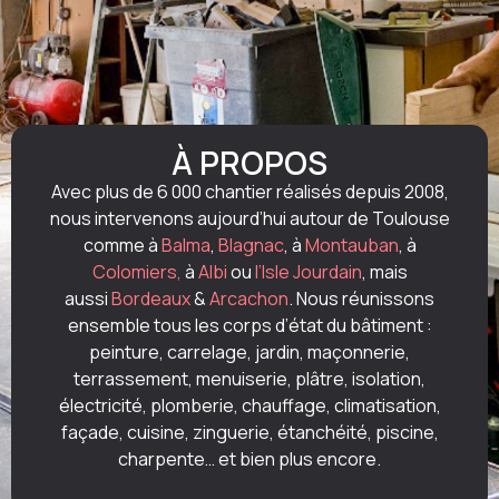
À PROPOS
Avec plus de 6 000 chantier réalisés depuis 2008,
nous intervenons aujourd’hui autour de Toulouse
comme à
Balma
,
Blagnac
, à
Montauban
, à
Colomiers,
à
Albi
ou
l’Isle Jourdain
, mais
aussi
Bordeaux
&
Arcachon
. Nous réunissons
ensemble tous les corps d’état du bâtiment :
peinture, carrelage, jardin, maçonnerie,
terrassement, menuiserie, plâtre, isolation,
électricité, plomberie, chauffage, climatisation,
façade, cuisine, zinguerie, étanchéité, piscine,
charpente… et bien plus encore.