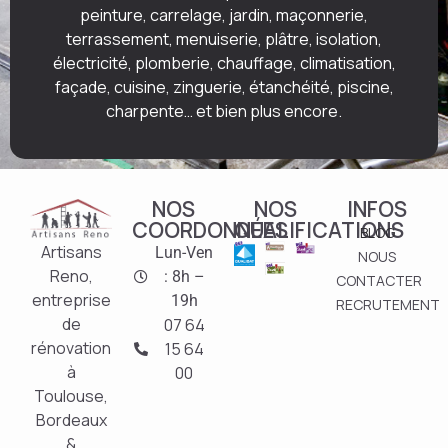
peinture, carrelage, jardin, maçonnerie,
terrassement, menuiserie, plâtre, isolation,
électricité, plomberie, chauffage, climatisation,
façade, cuisine, zinguerie, étanchéité, piscine,
charpente… et bien plus encore.
NOS
NOS
INFOS
COORDONNÉES
QUALIFICATIONS
BLOG
Artisans
Lun-Ven
NOUS
Reno,
: 8h –
CONTACTER
entreprise
19h
RECRUTEMENT
de
07 64
rénovation
15 64
à
00
Toulouse,
Bordeaux
&