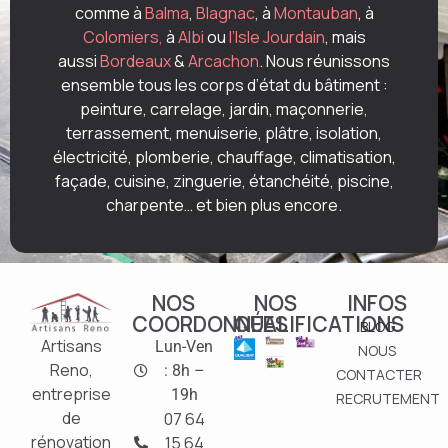
comme à
Balma
,
Blagnac
, à
Montauban
, à
Colomiers,
à
Albi
ou
l’Isle Jourdain
, mais
aussi
Bordeaux
&
Arcachon
. Nous réunissons
ensemble tous les corps d’état du bâtiment :
peinture, carrelage, jardin, maçonnerie,
terrassement, menuiserie, plâtre, isolation,
électricité, plomberie, chauffage, climatisation,
façade, cuisine, zinguerie, étanchéité, piscine,
charpente… et bien plus encore.
NOS
NOS
INFOS
COORDONNÉES
QUALIFICATIONS
BLOG
Artisans
Lun-Ven
NOUS
Reno,
: 8h –
CONTACTER
entreprise
19h
RECRUTEMENT
de
07 64
rénovation
15 64