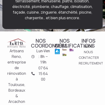
terrassement, menuiserie, plâtre, isolation,
électricité, plomberie, chauffage, climatisation,
façade, cuisine, zinguerie, étanchéité, piscine,
charpente… et bien plus encore.
NOS
NOS
INFOS
COORDONNÉES
QUALIFICATIONS
BLOG
Artisans
Lun-Ven
NOUS
Reno,
: 8h –
CONTACTER
entreprise
19h
RECRUTEMENT
de
07 64
rénovation
15 64
à
00
Toulouse,
Bordeaux
&
Arcachon