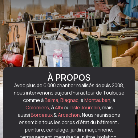
À PROPOS
Avec plus de 6 000 chantier réalisés depuis 2008,
nous intervenons aujourd’hui autour de Toulouse
comme à
Balma
,
Blagnac
, à
Montauban
, à
Colomiers,
à
Albi
ou
l’Isle Jourdain
, mais
aussi
Bordeaux
&
Arcachon
. Nous réunissons
ensemble tous les corps d’état du bâtiment :
peinture, carrelage, jardin, maçonnerie,
terrassement, menuiserie, plâtre, isolation,