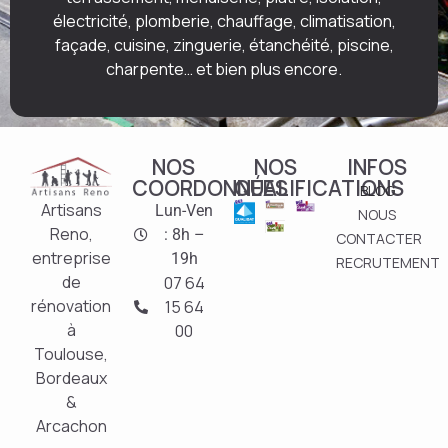
électricité, plomberie, chauffage, climatisation,
façade, cuisine, zinguerie, étanchéité, piscine,
charpente… et bien plus encore.
NOS
NOS
INFOS
COORDONNÉES
QUALIFICATIONS
BLOG
Artisans
Lun-Ven
NOUS
Reno,
: 8h –
CONTACTER
entreprise
19h
RECRUTEMENT
de
07 64
rénovation
15 64
à
00
Toulouse,
Bordeaux
&
Arcachon